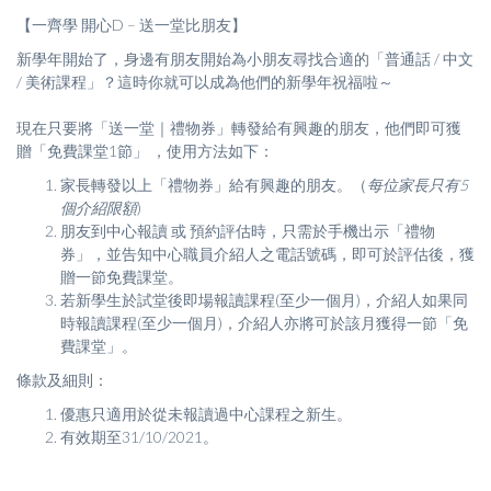
【一齊學 開心D – 送一堂比朋友】
新學年開始了，身邊有朋友開始為小朋友尋找合適的「普通話 / 中文
/ 美術課程」？這時你就可以成為他們的新學年祝福啦～
現在只要將「送一堂｜禮物券」轉發給有興趣的朋友，他們即可獲
贈「免費課堂1節」 ，使用方法如下：
家長轉發以上「禮物券」給有興趣的朋友。（
每位家長只有5
個介紹限額
)
朋友到中心報讀 或 預約評估時，只需於手機出示「禮物
券」，並告知中心職員介紹人之電話號碼，即可於評估後，獲
贈一節免費課堂。
若新學生於試堂後即場報讀課程(至少一個月)，介紹人如果同
時報讀課程(至少一個月)，介紹人亦將可於該月獲得一節「免
費課堂」。
條款及細則：
優惠只適用於從未報讀過中心課程之新生。
有效期至31/10/2021。