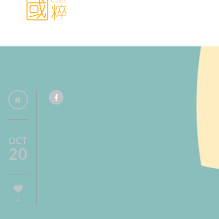
OCT
20
4