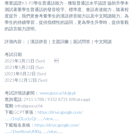
專業認證K1-P3學生普通話能力 – 獲取普通話水平認證 協助升學本
測試著重學生普通話的發音咬字、標準度、會話表達能力，隨著程
度提升，我們更會考量學生的漢語拼音能力以及中文閱讀能力。為
學生的持續學習，提供指標性的認同，更為學生升學時，提供客觀
的語言能力證明。
評測內容：｜漢語拼音｜主題詞彙｜面試問答｜中文閱讀
考試日期:
2021年3月21日 (Sun) 
2021年5月23日 (Sun
)2021年8月22日 (Sun)
2021年12月12日 (Sun)
考試詳情請參閱：
www.guocui.hk/gcpt
查詢電話: 2915 5788 / 9332 8731 (Whatsapp)
電郵: info@guocui.hk
下載GCPT單張：
https://drive.google.com/
……/1rqOLu1yQr……/view
……
下載報名表格：
https://drive.google.com/
……/1hw4towUM0q……/view
……