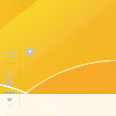
AUG
26
8