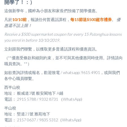
開學了！：）
這個新學年，國粹為小朋友和家長們預備了開學優惠。
凡於
10/10前
，報讀任何普通話課程，
每15節送$500超市禮券
。
優
惠還不設上限！
Receive a $500 supermarket coupon for every 15 Putonghua lessons
you enrol in before 10/10/2019.
立刻跟我們聯繫，以獲取更多普通話課程和優惠資訊。
（**優惠受條款和細則約束，並不可與其他優惠同時使用。詳情請向
職員查詢。**）
如欲查詢詳情或報名，歡迎致電 / whatsapp: 9615 4901，或與我們
各中心職員聯繫。
西半山校
地址： 般咸道3號 般安閣地下 A鋪
電話： 2915 5788 / 9332 8731 （WhatsApp)
半山校
地址： 堅道21號 雅苑地下
電話： 2157 0637 / 9835 5312（WhatsApp)